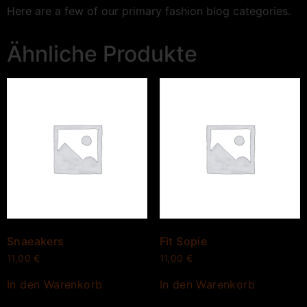
Here are a few of our primary fashion blog categories.
Ähnliche Produkte
Snaeakers
Fit Sopie
11,00
€
11,00
€
In den Warenkorb
In den Warenkorb