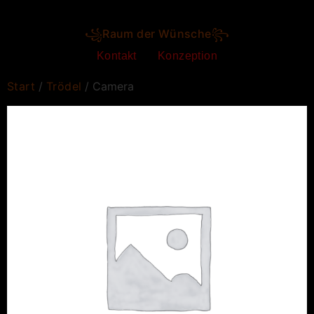
꧁Raum der Wünsche꧂
Kontakt
Konzeption
Start
/
Trödel
/ Camera